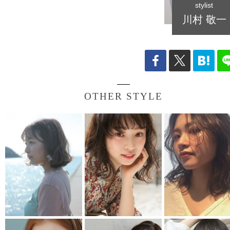
stylist
川村 敬一
OTHER STYLE