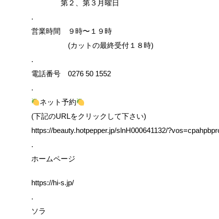
第２、第３月曜日
.
営業時間 ９時〜１９時
(カットの最終受付１８時)
.
電話番号 0276 50 1552
.
ネット予約
(下記のURLをクリックして下さい)
https://beauty.hotpepper.jp/slnH000641132/?vos=cpahpb
.
ホームページ
https://hi-s.jp/
.
ソラ