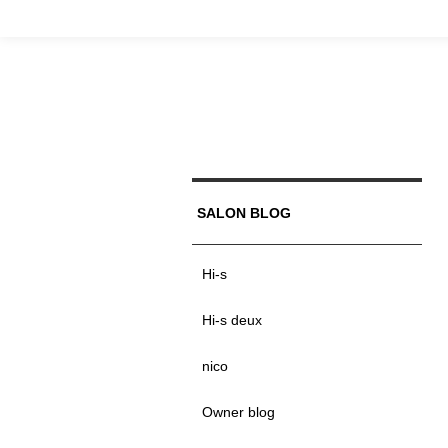
SALON BLOG
Hi-s
Hi-s deux
nico
Owner blog