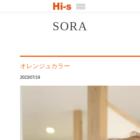
SORA
オレンジュカラー
2023/07/19
動
画
プ
レ