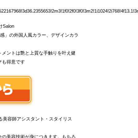
5522167968!3d36.2355653!2m3!1f0!2f0!3f0!3m2!1i1024!2i768!
alon
明感」の外国人風カラー、デザインカラ
トメントは艶と上質な手触りを叶え健
マも得意です
くれる美容師アシスタント・スタイリス
全の美容技術が身につきます。もちろ