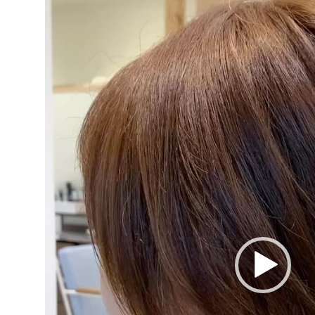
ー
ヤ
ー