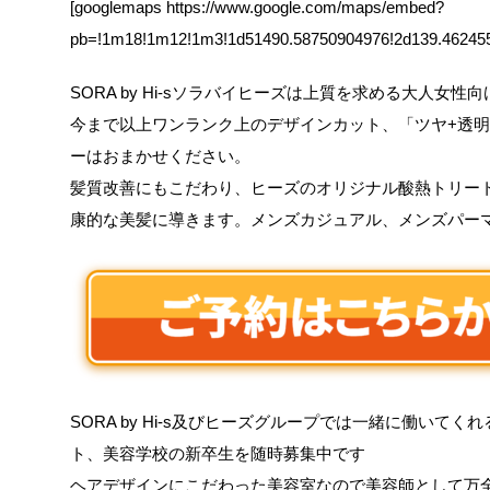
[googlemaps https://www.google.com/maps/embed?
pb=!1m18!1m12!1m3!1d51490.58750904976!2d139.4624
SORA by Hi-sソラバイヒーズは上質を求める大人女性向けS
今まで以上ワンランク上のデザインカット、「ツヤ+透
ーはおまかせください。
髪質改善にもこだわり、ヒーズのオリジナル酸熱トリー
康的な美髪に導きます。メンズカジュアル、メンズパー
SORA by Hi-s及びヒーズグループでは一緒に働いて
ト、美容学校の新卒生を随時募集中です
ヘアデザインにこだわった美容室なので美容師として万