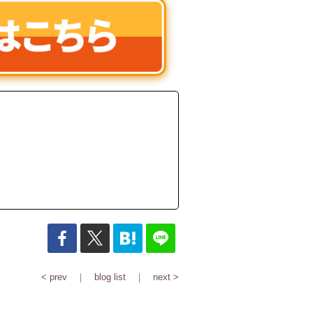
< prev
｜
blog list
｜
next >