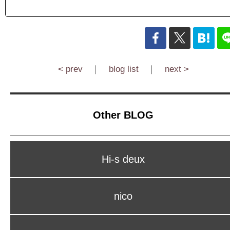
< prev
｜
blog list
｜
next >
Other BLOG
Hi-s deux
nico