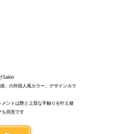
alon
明感」の外国人風カラー、デザインカラ
トメントは艶と上質な手触りを叶え健
マも得意です