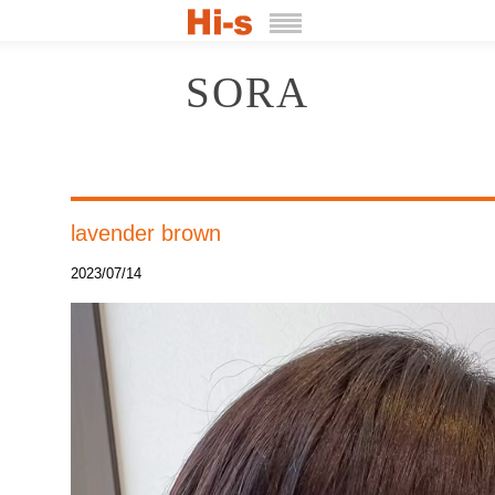
SORA
lavender brown
2023/07/14
動
画
プ
レ