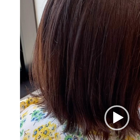
ー
ヤ
ー