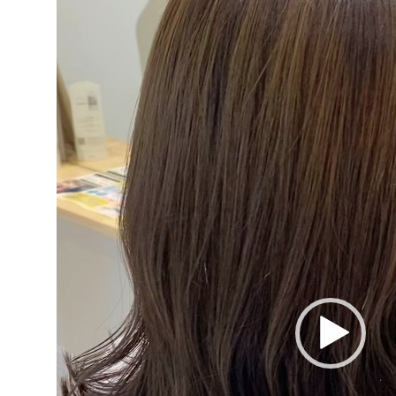
ー
ヤ
ー