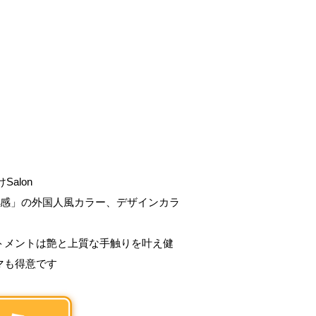
alon
明感」の外国人風カラー、デザインカラ
トメントは艶と上質な手触りを叶え健
マも得意です