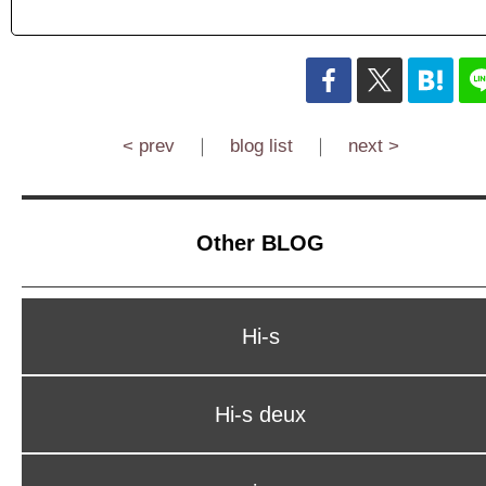
< prev
｜
blog list
｜
next >
Other BLOG
Hi-s
Hi-s deux