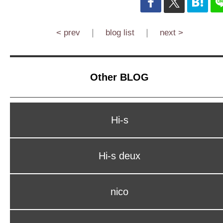
< prev
｜
blog list
｜
next >
Other BLOG
Hi-s
Hi-s deux
nico