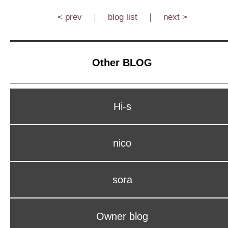
< prev
｜
blog list
｜
next >
Other BLOG
Hi-s
nico
sora
Owner blog