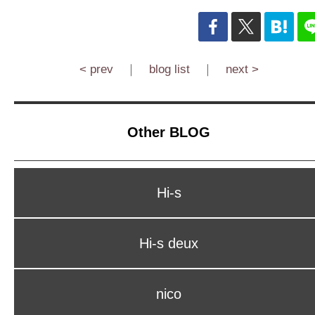
< prev
｜
blog list
｜
next >
Other BLOG
Hi-s
Hi-s deux
nico