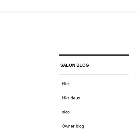
SALON BLOG
Hi-s
Hi-s deux
nico
Owner blog