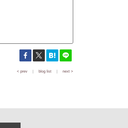
< prev
｜
blog list
｜
next >
R