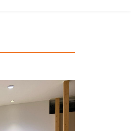
動
画
プ
レ