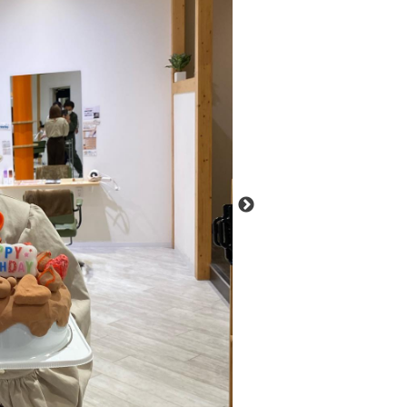
ー
ヤ
ー