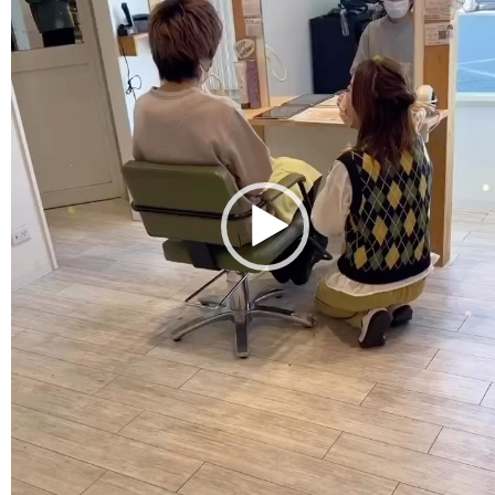
プ
レ
ー
ヤ
ー