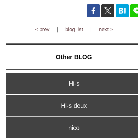
< prev
｜
blog list
｜
next >
Other BLOG
Hi-s
Hi-s deux
nico