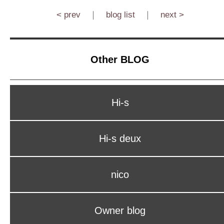
< prev
｜
blog list
｜
next >
Other BLOG
Hi-s
Hi-s deux
nico
Owner blog