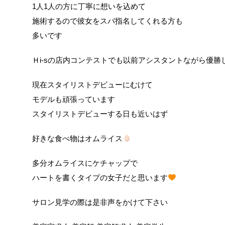
1人1人の方に丁寧に想いを込めて
施術するので彼女をスパ指名してくれる方も
多いです
Ｈi-sの店内コンテストでも以前アシスタントながら優
現在スタイリストデビューにむけて
モデルも頑張っています︎︎︎
スタイリストデビューする日も近いはず
好きな食べ物はオムライス
多分オムライスにケチャップで
ハートを書くタイプの女子だと思います
サロン見学の際は是非声をかけて下さい︎