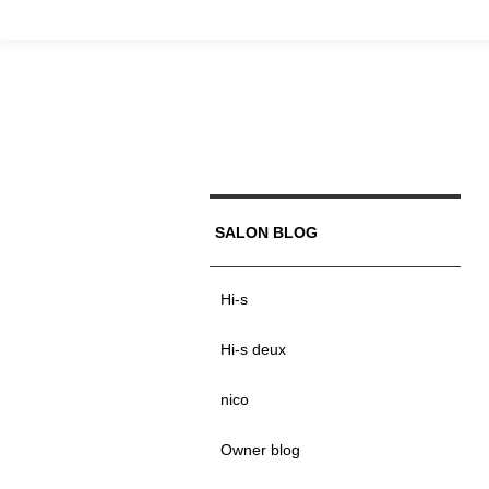
SALON BLOG
Hi-s
Hi-s deux
nico
Owner blog