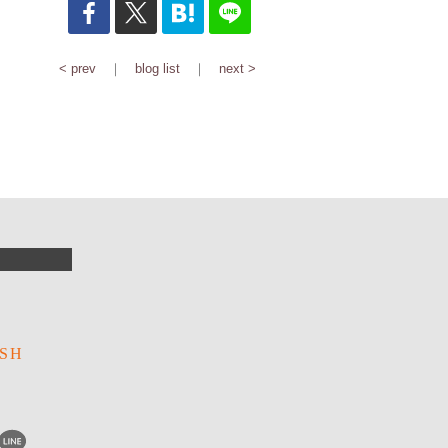
< prev
｜
blog list
｜
next >
R
SH