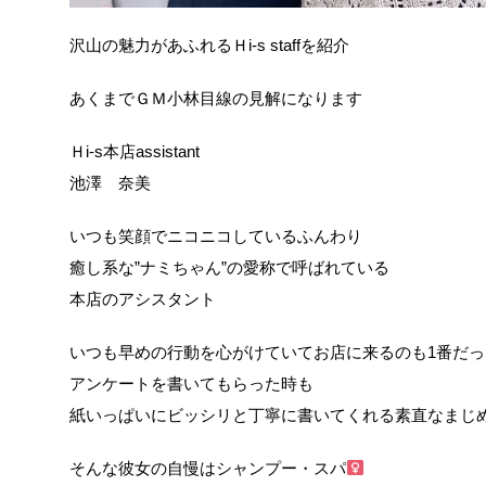
沢山の魅力があふれるＨi-s staffを紹介
あくまでＧＭ小林目線の見解になります
Ｈi-s本店assistant
池澤 奈美
いつも笑顔でニコニコしているふんわり
癒し系な”ナミちゃん”の愛称で呼ばれている
本店のアシスタント︎
いつも早めの行動を心がけていてお店に来るのも1番だっ
アンケートを書いてもらった時も
紙いっぱいにビッシリと丁寧に書いてくれる️素直なまじ
そんな彼女の自慢はシャンプー・スパ‍