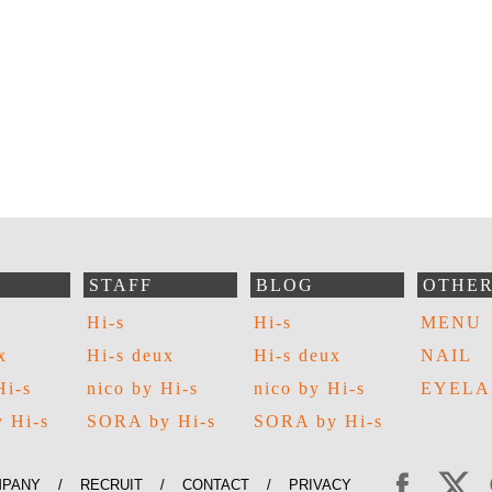
STAFF
BLOG
OTHE
Hi-s
Hi-s
MENU
x
Hi-s deux
Hi-s deux
NAIL
Hi-s
nico by Hi-s
nico by Hi-s
EYELA
 Hi-s
SORA by Hi-s
SORA by Hi-s
PANY
/
RECRUIT
/
CONTACT
/
PRIVACY