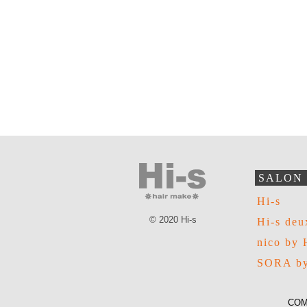
SALON
Hi-s
© 2020 Hi-s
Hi-s deu
nico by 
SORA by
COM