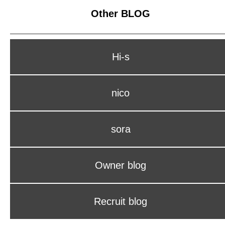
Other BLOG
Hi-s
nico
sora
Owner blog
Recruit blog