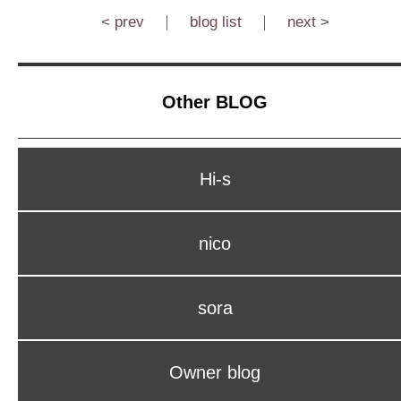
< prev
｜
blog list
｜
next >
Other BLOG
Hi-s
nico
sora
Owner blog