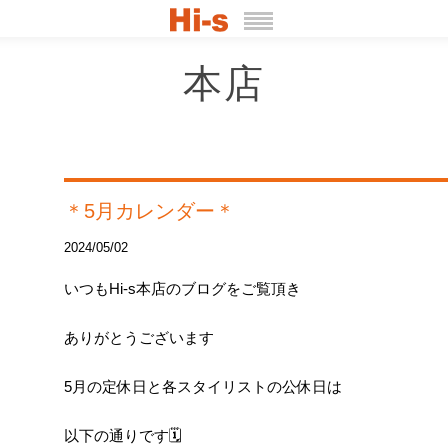
本店
＊5月カレンダー＊
2024/05/02
いつも
Hi-s
本店のブログをご覧頂き
ありがとうございます
5
月の定休日と各スタイリストの公休日は
以下の通りです
🗓