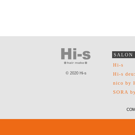
SALON
Hi-s
© 2020 Hi-s
Hi-s deu
nico by 
SORA by
COM