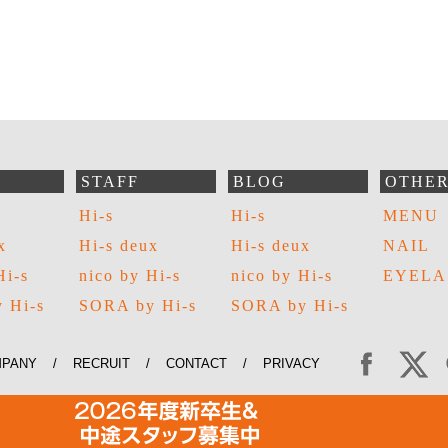
STAFF
BLOG
OTHE
Hi-s
Hi-s
MENU
x
Hi-s deux
Hi-s deux
NAIL
Hi-s
nico by Hi-s
nico by Hi-s
EYELA
 Hi-s
SORA by Hi-s
SORA by Hi-s
PANY
/
RECRUIT
/
CONTACT
/
PRIVACY