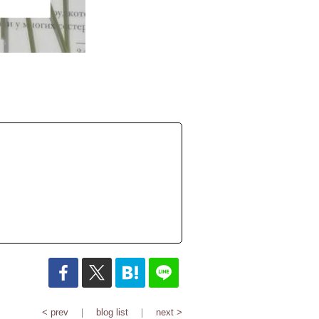
< prev
｜
blog list
｜
next >