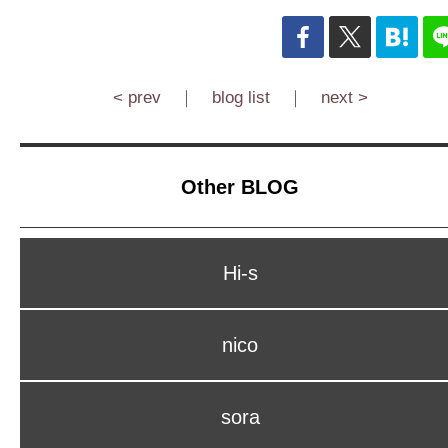
< prev
｜
blog list
｜
next >
Other BLOG
Hi-s
nico
sora