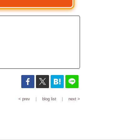
< prev
｜
blog list
｜
next >