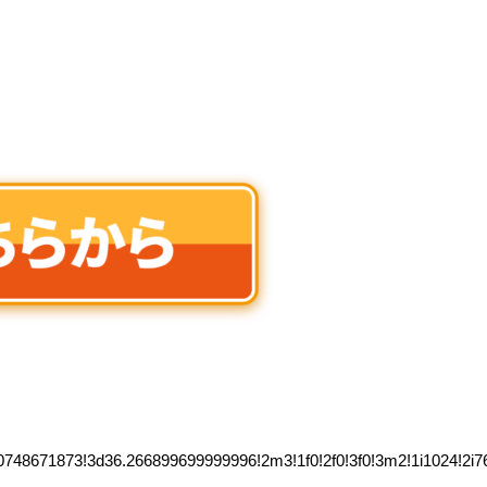
0748671873!3d36.266899699999996!2m3!1f0!2f0!3f0!3m2!1i1024