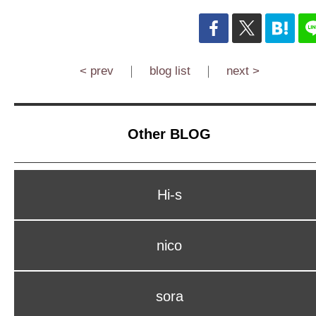
< prev
｜
blog list
｜
next >
Other BLOG
Hi-s
nico
sora