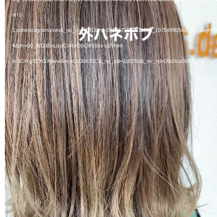
nrt1-
レ
1.cdninstagram.com&_nc_cat=101&vs=2610171862611502_1975499056&_nc
ー
4&oh=00_AfDd5nLispCoRpOhQiHlXes-o5Voml-
erAOiXg8CXGX8ww&oe=65D0A70C&_nc_sid=1d576d&_nc_rid=09c0ca5bf8&_=1
ヤ
ー
外ハネボブ