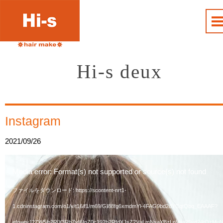
Hi-s deux
Instagram
2021/09/26
動
Media error: Format(s) not supported or source(s) not found
画
ファイルをダウンロード: https://scontent-nrt1-
1.cdninstagram.com/o1/v/t16/f1/m69/GI88fg6xmdmYl-4FAG9bd2dYCqtQbq_EAAAF?
プ
efg=eyJ2ZW5jb2RlX3RhZyI6InZ0c192b2RfdXJsZ2VuLmNsaXBzLnVua25vd24tQzMuN