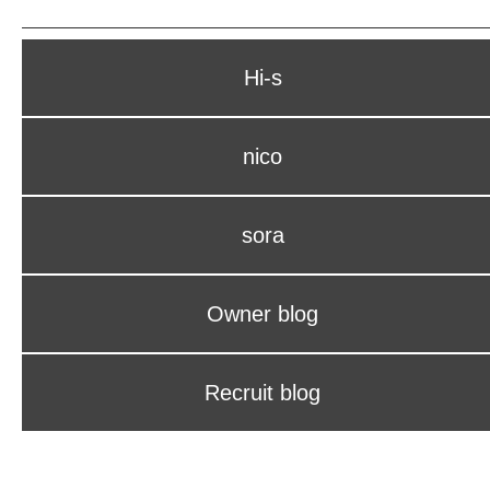
Hi-s
nico
sora
Owner blog
Recruit blog