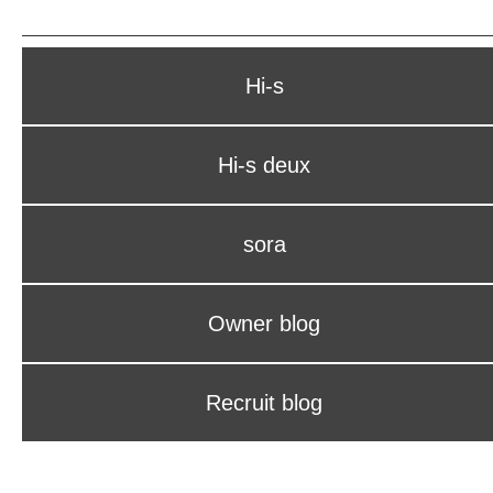
Hi-s
Hi-s deux
sora
Owner blog
Recruit blog