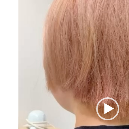
ー
ヤ
ー