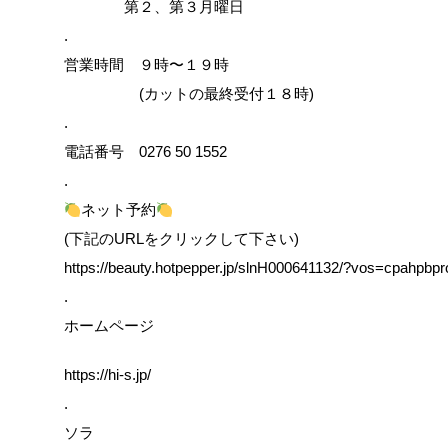
第２、第３月曜日
.
営業時間 ９時〜１９時
(カットの最終受付１８時)
.
電話番号 0276 50 1552
.
ネット予約
(下記のURLをクリックして下さい)
https://beauty.hotpepper.jp/slnH000641132/?vos=cpahpb
.
ホームページ
https://hi-s.jp/
.
ソラ