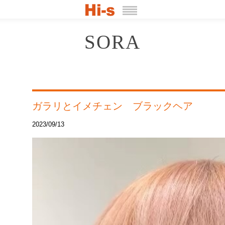
SORA
ガラリとイメチェン ブラックヘア
2023/09/13
動
画
プ
レ