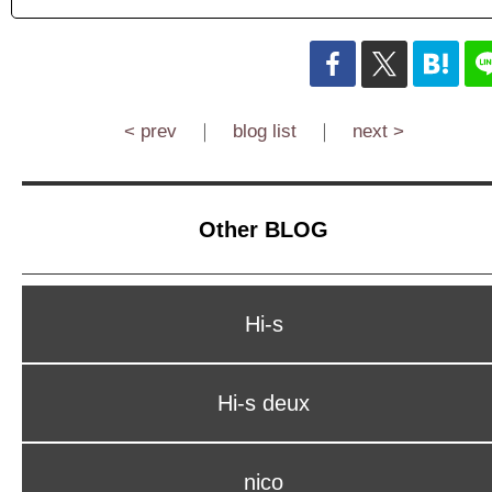
< prev
｜
blog list
｜
next >
Other BLOG
Hi-s
Hi-s deux
nico