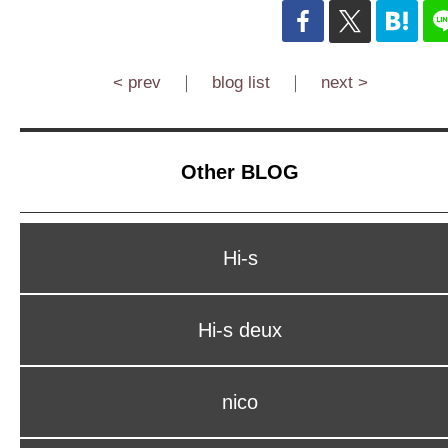
< prev
｜
blog list
｜
next >
Other BLOG
Hi-s
Hi-s deux
nico