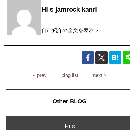
Hi-s-jamrock-kanri
自己紹介の全文を表示
< prev
｜
blog list
｜
next >
Other BLOG
Hi-s