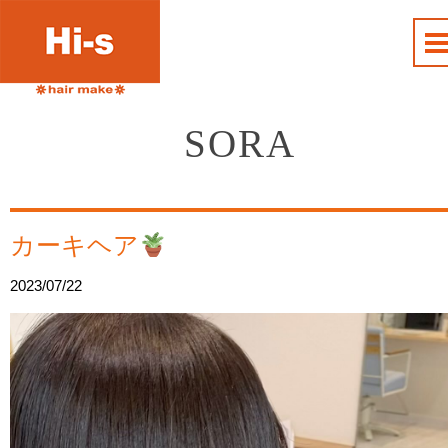
SORA
カーキヘア
2023/07/22
動
画
プ