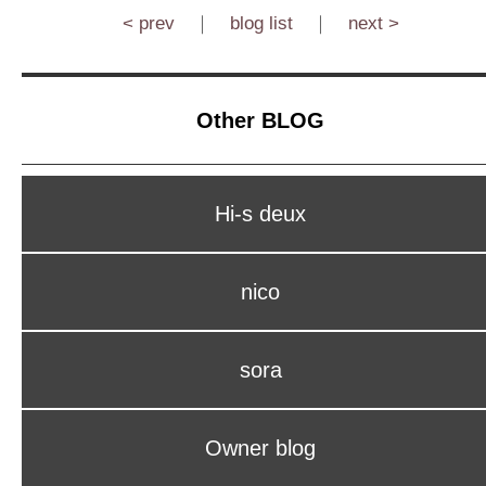
< prev
｜
blog list
｜
next >
Other BLOG
Hi-s deux
nico
sora
Owner blog