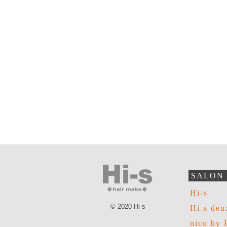
SALON
Hi-s
© 2020 Hi-s
Hi-s deu
nico by 