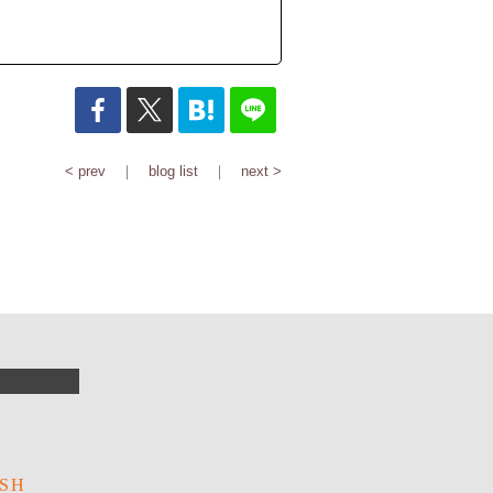
< prev
｜
blog list
｜
next >
R
SH