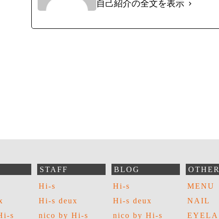
自己紹介の全文を表示
STAFF
BLOG
OTHE
Hi-s
Hi-s
MENU
x
Hi-s deux
Hi-s deux
NAIL
Hi-s
nico by Hi-s
nico by Hi-s
EYELA