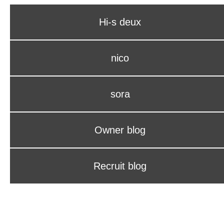
Hi-s deux
nico
sora
Owner blog
Recruit blog