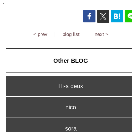
< prev
｜
blog list
｜
next >
Other BLOG
Hi-s deux
nico
sora