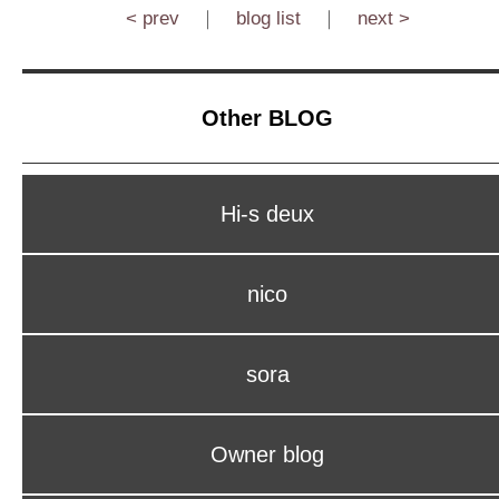
< prev
｜
blog list
｜
next >
Other BLOG
Hi-s deux
nico
sora
Owner blog