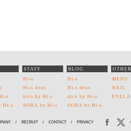
STAFF
BLOG
OTHE
Hi-s
Hi-s
MENU
x
Hi-s deux
Hi-s deux
NAIL
Hi-s
nico by Hi-s
nico by Hi-s
EYELA
 Hi-s
SORA by Hi-s
SORA by Hi-s
PANY
/
RECRUIT
/
CONTACT
/
PRIVACY