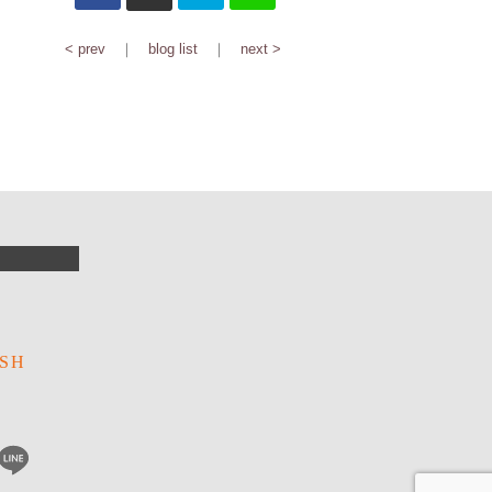
< prev
｜
blog list
｜
next >
R
SH