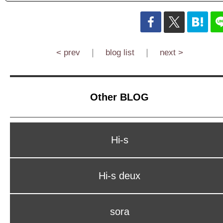
< prev
｜
blog list
｜
next >
Other BLOG
Hi-s
Hi-s deux
sora